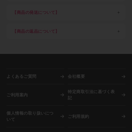
ご注文いただけます。
・メーカーや運送会社へ対する迷惑行為
※金額は税込、以下同
可否結果は早くて即時～遅くて7営業日を目安としてく
・著作権・肖像権など知的財産権の侵害行為
＜一回のご注文単位＞（以下金額は税込）
ださい）
STEP3：商品を選び、ショッピングカートに入れる
【商品の発送について】
・転売目的による購入
7,700円以上ご購入：送料弊社負担（但し東北6県・北
クレジットカード決済のみご希望の方はすぐにご利用可
ご希望の商品をカートに入れ、注文数を入力してくださ
海道1,100円）
日本国外への配送は不可。
能です。
い。
7,700円未満ご購入：一律1,100円（但し東北6県・北海
商品の在庫がある場合は当社指定日。（土日祝、年末
クレジットカード決済ご希望の方はショッピングカー
ご注文後のキャンセルは出来ませんので、押し間違いが
【商品の返品について】
道2,200円）
年始、夏季休業期など）を除き即日～3営業日以内を
ト内でカード決済ボタンを押下願います。
ないようお気を付け下さい。
※「沖縄県及び一部地域・離島」（各運送会社が指定す
目処に発送
取り寄せ品や調色品の手配後キャンセル等、お客様ご都
Paid（後払い）ご利用の方は下記の流れとなります。
調色を希望される方は備考欄に色番号をご記入下さい。
る運送中継委託が必要な通常配達困難地域）の場合、別
納期指定配送は受け付けていません。
合での返品は固くお断り申し上げます。
※事情により掲載未登録商品が多数あります。取り扱い
途追加送料が発生します
施工現場など指定場所直送は可能です。
お届け商品が初期不良の場合、到着後7営業日以内にご
有無はメールにてお気軽にご相談ください。
在庫切れ、発注商品等で納期に時間を要する場合は事
連絡をいただければ返品交換を承ります。
前にご連絡致します。
お届けした商品が破損していた場合は商品受け取り時に
STEP4：注文完了
資源活用のため廃箱を利用し出荷しています。外箱と
担当ドライバーへその旨、お申し出下さい。
弊社でご注文内容を確認後、納期回答をメールでご案内
中身が違うことがありますが商品に問題はございませ
よくあるご質問
会社概要
します。（商品によっては納期が一週間以上かかる場合
ん。
もあります）
弊社に在庫がない際は自動的にメーカーへ発注を行いま
特定商取引法に基づく表
複数注文の際は商品が揃い次第、弊社物流センターより
ご利用案内
すので、お客様都合での「注文後のキャンセル」は固く
記
お客さまご指定場所へ発送します。
お断り申し上げます。
その際、お客さま宛に送信する「発送完了メール」本文
但し納品までに相応の時間を要す場合、または諸事情に
中に、運送会社の送り状番号を記載します。
個人情報の取り扱いにつ
より再入荷困難な場合は、別途ご確認のメールを差し上
ご利用規約
この送り状番号をインターネットで照会すると、現在、
いて
げます。
その荷物がどこを移動しているかが分かるので安心で
※店頭でも併売していますので在庫は非常に流動的で
す。