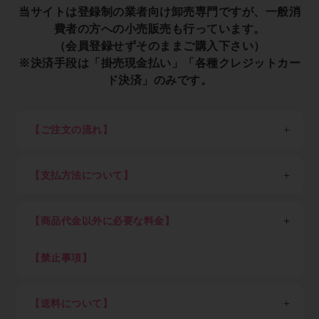
当サイトは登録制の業者向け卸売専門ですが、一般消
費者の方への小売販売も行っています。
（会員登録せずそのままご購入下さい）
※決済手段は「掛売現金払い」「各種クレジットカー
ド決済」のみです。
【ご注文の流れ】
※一般消費者の方は会員登録せずそのままご購入くださ
い。
【支払方法について】
STEP1：新規会員登録
各種クレジットカード決済、現金掛け払い（末日締め翌
以下、業者の方向け説明です。
月末日払い）が可能です。
業者の方は最初に新規会員登録（無料）を行って下さ
【商品代金以外に必要な料金】
現金掛け払いご希望の方は「Paid利用規約」（売掛金
い。会員登録頂けると卸価格でご購入出来ます。
決済サービス）に同意のうえ、確認画面にお進みくださ
消費税、送料（税込7,700円以上ご購入で全国送料無
い。Paidサービス提供元の株式会社ラクーンより別途
料、但し東北6県・北海道、沖縄県及び離島を除く）
【禁止事項】
STEP2：ログイン
審査のご案内があります。
初回にお客さまご自身でご登録いただいたパスワードと
下記内容に抵触した際はアカウントを停止致します
Paid（後払い）審査通過後、会員ご登録メール通知を
メールアドレスでログインして下さい。
・不正アクセスや不正利用
経てログインが可能となります。審査結果ご案内のメー
【送料について】
ログイン後は商品の卸価格が表示され、商品をご自由に
・ECサイト運営を妨害する行為
ルが届くまでしばらくお待ち下さい。（申込み後の審査