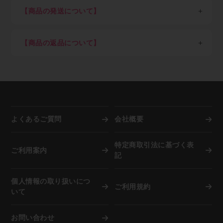
・著作権・肖像権など知的財産権の侵害行為
＜一回のご注文単位＞（以下金額は税込）
ださい）
STEP3：商品を選び、ショッピングカートに入れる
【商品の発送について】
・転売目的による購入
7,700円以上ご購入：送料弊社負担（但し東北6県・北
クレジットカード決済のみご希望の方はすぐにご利用可
ご希望の商品をカートに入れ、注文数を入力してくださ
海道1,100円）
日本国外への配送は不可。
能です。
い。
7,700円未満ご購入：一律1,100円（但し東北6県・北海
商品の在庫がある場合は当社指定日。（土日祝、年末
クレジットカード決済ご希望の方はショッピングカー
ご注文後のキャンセルは出来ませんので、押し間違いが
【商品の返品について】
道2,200円）
年始、夏季休業期など）を除き即日～3営業日以内を
ト内でカード決済ボタンを押下願います。
ないようお気を付け下さい。
※「沖縄県及び一部地域・離島」（各運送会社が指定す
目処に発送
取り寄せ品や調色品の手配後キャンセル等、お客様ご都
Paid（後払い）ご利用の方は下記の流れとなります。
調色を希望される方は備考欄に色番号をご記入下さい。
る運送中継委託が必要な通常配達困難地域）の場合、別
納期指定配送は受け付けていません。
合での返品は固くお断り申し上げます。
※事情により掲載未登録商品が多数あります。取り扱い
途追加送料が発生します
施工現場など指定場所直送は可能です。
お届け商品が初期不良の場合、到着後7営業日以内にご
有無はメールにてお気軽にご相談ください。
在庫切れ、発注商品等で納期に時間を要する場合は事
連絡をいただければ返品交換を承ります。
前にご連絡致します。
お届けした商品が破損していた場合は商品受け取り時に
STEP4：注文完了
資源活用のため廃箱を利用し出荷しています。外箱と
担当ドライバーへその旨、お申し出下さい。
弊社でご注文内容を確認後、納期回答をメールでご案内
中身が違うことがありますが商品に問題はございませ
よくあるご質問
会社概要
します。（商品によっては納期が一週間以上かかる場合
ん。
もあります）
弊社に在庫がない際は自動的にメーカーへ発注を行いま
特定商取引法に基づく表
複数注文の際は商品が揃い次第、弊社物流センターより
ご利用案内
すので、お客様都合での「注文後のキャンセル」は固く
記
お客さまご指定場所へ発送します。
お断り申し上げます。
その際、お客さま宛に送信する「発送完了メール」本文
但し納品までに相応の時間を要す場合、または諸事情に
中に、運送会社の送り状番号を記載します。
個人情報の取り扱いにつ
より再入荷困難な場合は、別途ご確認のメールを差し上
ご利用規約
この送り状番号をインターネットで照会すると、現在、
いて
げます。
その荷物がどこを移動しているかが分かるので安心で
※店頭でも併売していますので在庫は非常に流動的で
す。
す。購入前の商品確保や在庫確認は受け付けていませ
お問い合わせ