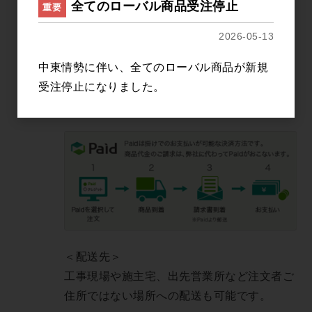
※上記金額は全て税込表示
全てのローバル商品受注停止
重要
＜支払い方法＞
2026-05-13
・クレジットカード決済
中東情勢に伴い、全てのローバル商品が新規
・後払い決済（Paid後払い・Bcart掛け払
受注停止になりました。
い）
※Paid決済流れは下記の通り。
＜配送先＞
工事現場や施主宅、出先営業所など注文者ご
住所ではない場所への配送も可能です。