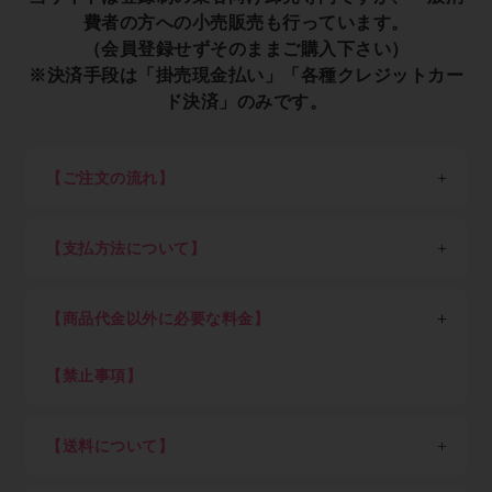
費者の方への小売販売も行っています。
（会員登録せずそのままご購入下さい）
※決済手段は「掛売現金払い」「各種クレジットカー
ド決済」のみです。
【ご注文の流れ】
※一般消費者の方は会員登録せずそのままご購入くださ
い。
【支払方法について】
STEP1：新規会員登録
各種クレジットカード決済、現金掛け払い（末日締め翌
以下、業者の方向け説明です。
月末日払い）が可能です。
業者の方は最初に新規会員登録（無料）を行って下さ
【商品代金以外に必要な料金】
現金掛け払いご希望の方は「Paid利用規約」（売掛金
い。会員登録頂けると卸価格でご購入出来ます。
決済サービス）に同意のうえ、確認画面にお進みくださ
消費税、送料（税込7,700円以上ご購入で全国送料無
い。Paidサービス提供元の株式会社ラクーンより別途
料、但し東北6県・北海道、沖縄県及び離島を除く）
【禁止事項】
STEP2：ログイン
審査のご案内があります。
初回にお客さまご自身でご登録いただいたパスワードと
下記内容に抵触した際はアカウントを停止致します
Paid（後払い）審査通過後、会員ご登録メール通知を
メールアドレスでログインして下さい。
・不正アクセスや不正利用
経てログインが可能となります。審査結果ご案内のメー
【送料について】
ログイン後は商品の卸価格が表示され、商品をご自由に
・ECサイト運営を妨害する行為
ルが届くまでしばらくお待ち下さい。（申込み後の審査
ご注文いただけます。
・メーカーや運送会社へ対する迷惑行為
※金額は税込、以下同
可否結果は早くて即時～遅くて7営業日を目安としてく