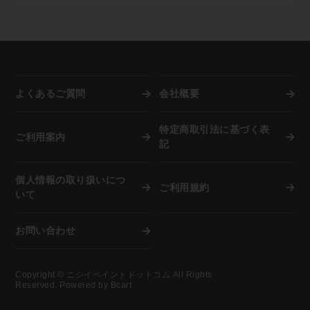
※「沖縄県及び一部地域・離島」（各運送会社が指定す
目処に発送
取り寄せ品や調色品の手配後キャンセル等、お客様ご都
Paid（後払い）ご利用の方は下記の流れとなります。
調色を希望される方は備考欄に色番号をご記入下さい。
る運送中継委託が必要な通常配達困難地域）の場合、別
納期指定配送は受け付けていません。
合での返品は固くお断り申し上げます。
※事情により掲載未登録商品が多数あります。取り扱い
途追加送料が発生します
施工現場など指定場所直送は可能です。
お届け商品が初期不良の場合、到着後7営業日以内にご
有無はメールにてお気軽にご相談ください。
在庫切れ、発注商品等で納期に時間を要する場合は事
連絡をいただければ返品交換を承ります。
前にご連絡致します。
お届けした商品が破損していた場合は商品受け取り時に
STEP4：注文完了
資源活用のため廃箱を利用し出荷しています。外箱と
担当ドライバーへその旨、お申し出下さい。
弊社でご注文内容を確認後、納期回答をメールでご案内
中身が違うことがありますが商品に問題はございませ
よくあるご質問
会社概要
します。（商品によっては納期が一週間以上かかる場合
ん。
もあります）
弊社に在庫がない際は自動的にメーカーへ発注を行いま
特定商取引法に基づく表
複数注文の際は商品が揃い次第、弊社物流センターより
ご利用案内
すので、お客様都合での「注文後のキャンセル」は固く
記
お客さまご指定場所へ発送します。
お断り申し上げます。
その際、お客さま宛に送信する「発送完了メール」本文
但し納品までに相応の時間を要す場合、または諸事情に
中に、運送会社の送り状番号を記載します。
個人情報の取り扱いにつ
より再入荷困難な場合は、別途ご確認のメールを差し上
ご利用規約
この送り状番号をインターネットで照会すると、現在、
いて
げます。
その荷物がどこを移動しているかが分かるので安心で
※店頭でも併売していますので在庫は非常に流動的で
す。
す。購入前の商品確保や在庫確認は受け付けていませ
お問い合わせ
ん。
Copyright © ニシイペイントドットコム All Rights
Reserved. Powered by Bcart