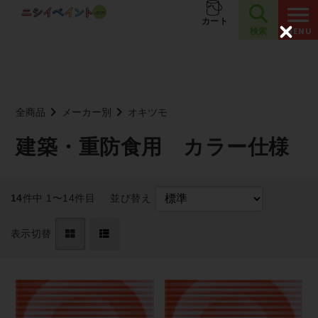
夏季休業のお知らせ
お知らせ
カート
検索
C
l
o
s
e
全商品
メーカー別
オキツモ
建築・重防食用 カラー仕様
14
件中 1〜14件目
並び替え
表示切替