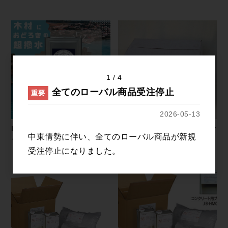
1
4
全てのローバル商品受注停止
重要
2026-05-13
PT-Shine TOP（ピーティーシ
ドーロガードキット JC 2(コン
中東情勢に伴い、全てのローバル商品が新規
ャイントップ）
クリート下地用)
受注停止になりました。