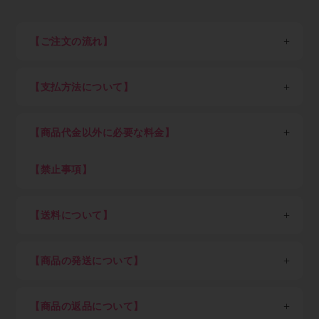
【ご注文の流れ】
※一般消費者の方は会員登録せずそのままご購入くださ
い。
【支払方法について】
STEP1：新規会員登録
各種クレジットカード決済、現金掛け払い（末日締め翌
以下、業者の方向け説明です。
月末日払い）が可能です。
業者の方は最初に新規会員登録（無料）を行って下さ
【商品代金以外に必要な料金】
現金掛け払いご希望の方は「Paid利用規約」（売掛金
い。会員登録頂けると卸価格でご購入出来ます。
決済サービス）に同意のうえ、確認画面にお進みくださ
消費税、送料（税込7,700円以上ご購入で全国送料無
い。Paidサービス提供元の株式会社ラクーンより別途
料、但し東北6県・北海道、沖縄県及び離島を除く）
【禁止事項】
STEP2：ログイン
審査のご案内があります。
初回にお客さまご自身でご登録いただいたパスワードと
下記内容に抵触した際はアカウントを停止致します
Paid（後払い）審査通過後、会員ご登録メール通知を
メールアドレスでログインして下さい。
・不正アクセスや不正利用
経てログインが可能となります。審査結果ご案内のメー
【送料について】
ログイン後は商品の卸価格が表示され、商品をご自由に
・ECサイト運営を妨害する行為
ルが届くまでしばらくお待ち下さい。（申込み後の審査
ご注文いただけます。
・メーカーや運送会社へ対する迷惑行為
※金額は税込、以下同
可否結果は早くて即時～遅くて7営業日を目安としてく
・著作権・肖像権など知的財産権の侵害行為
＜一回のご注文単位＞（以下金額は税込）
ださい）
STEP3：商品を選び、ショッピングカートに入れる
【商品の発送について】
・転売目的による購入
7,700円以上ご購入：送料弊社負担（但し東北6県・北
クレジットカード決済のみご希望の方はすぐにご利用可
ご希望の商品をカートに入れ、注文数を入力してくださ
海道1,100円）
日本国外への配送は不可。
能です。
い。
7,700円未満ご購入：一律1,100円（但し東北6県・北海
商品の在庫がある場合は当社指定日。（土日祝、年末
クレジットカード決済ご希望の方はショッピングカー
ご注文後のキャンセルは出来ませんので、押し間違いが
【商品の返品について】
道2,200円）
年始、夏季休業期など）を除き即日～3営業日以内を
ト内でカード決済ボタンを押下願います。
ないようお気を付け下さい。