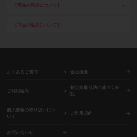
・著作権・肖像権など知的財産権の侵害行為
＜一回のご注文単位＞（以下金額は税込）
ださい）
STEP3：商品を選び、ショッピングカートに入れる
【商品の発送について】
・転売目的による購入
7,700円以上ご購入：送料弊社負担（但し東北6県・北
クレジットカード決済のみご希望の方はすぐにご利用可
ご希望の商品をカートに入れ、注文数を入力してくださ
海道1,100円）
日本国外への配送は不可。
能です。
い。
7,700円未満ご購入：一律1,100円（但し東北6県・北海
商品の在庫がある場合は当社指定日。（土日祝、年末
クレジットカード決済ご希望の方はショッピングカー
ご注文後のキャンセルは出来ませんので、押し間違いが
【商品の返品について】
道2,200円）
年始、夏季休業期など）を除き即日～3営業日以内を
ト内でカード決済ボタンを押下願います。
ないようお気を付け下さい。
※「沖縄県及び一部地域・離島」（各運送会社が指定す
目処に発送
取り寄せ品や調色品の手配後キャンセル等、お客様ご都
Paid（後払い）ご利用の方は下記の流れとなります。
調色を希望される方は備考欄に色番号をご記入下さい。
る運送中継委託が必要な通常配達困難地域）の場合、別
納期指定配送は受け付けていません。
合での返品は固くお断り申し上げます。
※事情により掲載未登録商品が多数あります。取り扱い
途追加送料が発生します
施工現場など指定場所直送は可能です。
お届け商品が初期不良の場合、到着後7営業日以内にご
有無はメールにてお気軽にご相談ください。
在庫切れ、発注商品等で納期に時間を要する場合は事
連絡をいただければ返品交換を承ります。
前にご連絡致します。
お届けした商品が破損していた場合は商品受け取り時に
STEP4：注文完了
資源活用のため廃箱を利用し出荷しています。外箱と
担当ドライバーへその旨、お申し出下さい。
弊社でご注文内容を確認後、納期回答をメールでご案内
中身が違うことがありますが商品に問題はございませ
よくあるご質問
会社概要
します。（商品によっては納期が一週間以上かかる場合
ん。
もあります）
弊社に在庫がない際は自動的にメーカーへ発注を行いま
特定商取引法に基づく表
複数注文の際は商品が揃い次第、弊社物流センターより
ご利用案内
すので、お客様都合での「注文後のキャンセル」は固く
記
お客さまご指定場所へ発送します。
お断り申し上げます。
その際、お客さま宛に送信する「発送完了メール」本文
但し納品までに相応の時間を要す場合、または諸事情に
中に、運送会社の送り状番号を記載します。
個人情報の取り扱いにつ
より再入荷困難な場合は、別途ご確認のメールを差し上
ご利用規約
この送り状番号をインターネットで照会すると、現在、
いて
げます。
その荷物がどこを移動しているかが分かるので安心で
※店頭でも併売していますので在庫は非常に流動的で
す。
す。購入前の商品確保や在庫確認は受け付けていませ
お問い合わせ
ん。