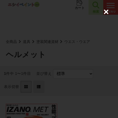
夏季休業のお知らせ
お知らせ
カート
検索
C
l
o
s
e
全商品
道具
塗装関連資材
ウエス・ウエア
ヘルメット
1
件中 1〜1件目
並び替え
表示切替