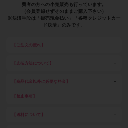
費者の方への小売販売も行っています。
（会員登録せずそのままご購入下さい）
※決済手段は「掛売現金払い」「各種クレジットカー
ド決済」のみです。
【ご注文の流れ】
※一般消費者の方は会員登録せずそのままご購入くださ
い。
【支払方法について】
STEP1：新規会員登録
各種クレジットカード決済、現金掛け払い（末日締め翌
以下、業者の方向け説明です。
月末日払い）が可能です。
業者の方は最初に新規会員登録（無料）を行って下さ
【商品代金以外に必要な料金】
現金掛け払いご希望の方は「Paid利用規約」（売掛金
い。会員登録頂けると卸価格でご購入出来ます。
決済サービス）に同意のうえ、確認画面にお進みくださ
消費税、送料（税込7,700円以上ご購入で全国送料無
い。Paidサービス提供元の株式会社ラクーンより別途
料、但し東北6県・北海道、沖縄県及び離島を除く）
【禁止事項】
STEP2：ログイン
審査のご案内があります。
初回にお客さまご自身でご登録いただいたパスワードと
下記内容に抵触した際はアカウントを停止致します
Paid（後払い）審査通過後、会員ご登録メール通知を
メールアドレスでログインして下さい。
・不正アクセスや不正利用
経てログインが可能となります。審査結果ご案内のメー
【送料について】
ログイン後は商品の卸価格が表示され、商品をご自由に
・ECサイト運営を妨害する行為
ルが届くまでしばらくお待ち下さい。（申込み後の審査
ご注文いただけます。
・メーカーや運送会社へ対する迷惑行為
※金額は税込、以下同
可否結果は早くて即時～遅くて7営業日を目安としてく