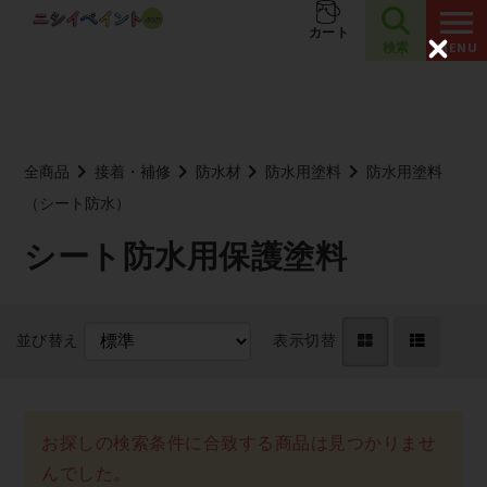
夏季休業のお知らせ
お知らせ
カート
検索
C
l
o
s
e
全商品
接着・補修
防水材
防水用塗料
防水用塗料
（シート防水）
シート防水用保護塗料
並び替え
表示切替
お探しの検索条件に合致する商品は見つかりませ
んでした。