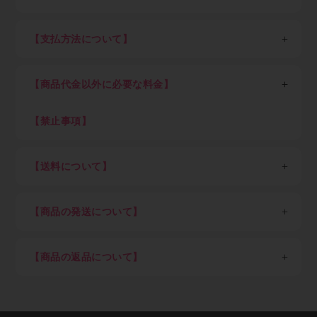
※一般消費者の方は会員登録せずそのままご購入くださ
い。
【支払方法について】
STEP1：新規会員登録
各種クレジットカード決済、現金掛け払い（末日締め翌
以下、業者の方向け説明です。
月末日払い）が可能です。
業者の方は最初に新規会員登録（無料）を行って下さ
【商品代金以外に必要な料金】
現金掛け払いご希望の方は「Paid利用規約」（売掛金
い。会員登録頂けると卸価格でご購入出来ます。
決済サービス）に同意のうえ、確認画面にお進みくださ
消費税、送料（税込7,700円以上ご購入で全国送料無
い。Paidサービス提供元の株式会社ラクーンより別途
料、但し東北6県・北海道、沖縄県及び離島を除く）
【禁止事項】
STEP2：ログイン
審査のご案内があります。
初回にお客さまご自身でご登録いただいたパスワードと
下記内容に抵触した際はアカウントを停止致します
Paid（後払い）審査通過後、会員ご登録メール通知を
メールアドレスでログインして下さい。
・不正アクセスや不正利用
経てログインが可能となります。審査結果ご案内のメー
【送料について】
ログイン後は商品の卸価格が表示され、商品をご自由に
・ECサイト運営を妨害する行為
ルが届くまでしばらくお待ち下さい。（申込み後の審査
ご注文いただけます。
・メーカーや運送会社へ対する迷惑行為
※金額は税込、以下同
可否結果は早くて即時～遅くて7営業日を目安としてく
・著作権・肖像権など知的財産権の侵害行為
＜一回のご注文単位＞（以下金額は税込）
ださい）
STEP3：商品を選び、ショッピングカートに入れる
【商品の発送について】
・転売目的による購入
7,700円以上ご購入：送料弊社負担（但し東北6県・北
クレジットカード決済のみご希望の方はすぐにご利用可
ご希望の商品をカートに入れ、注文数を入力してくださ
海道1,100円）
日本国外への配送は不可。
能です。
い。
7,700円未満ご購入：一律1,100円（但し東北6県・北海
商品の在庫がある場合は当社指定日。（土日祝、年末
クレジットカード決済ご希望の方はショッピングカー
ご注文後のキャンセルは出来ませんので、押し間違いが
【商品の返品について】
道2,200円）
年始、夏季休業期など）を除き即日～3営業日以内を
ト内でカード決済ボタンを押下願います。
ないようお気を付け下さい。
※「沖縄県及び一部地域・離島」（各運送会社が指定す
目処に発送
取り寄せ品や調色品の手配後キャンセル等、お客様ご都
Paid（後払い）ご利用の方は下記の流れとなります。
調色を希望される方は備考欄に色番号をご記入下さい。
る運送中継委託が必要な通常配達困難地域）の場合、別
納期指定配送は受け付けていません。
合での返品は固くお断り申し上げます。
※事情により掲載未登録商品が多数あります。取り扱い
途追加送料が発生します
施工現場など指定場所直送は可能です。
お届け商品が初期不良の場合、到着後7営業日以内にご
有無はメールにてお気軽にご相談ください。