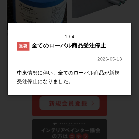
手すり養生用粘着テープ トッ
階段・廊下養生用 粘着シート
1
4
プガード
全てのローバル商品受注停止
重要
すべてのおすすめ商品を見る
2026-05-13
中東情勢に伴い、全てのローバル商品が新規
受注停止になりました。