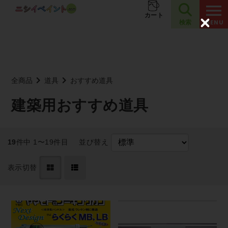
夏季休業のお知らせ
お知らせ
カート
検索
C
l
o
s
e
全商品
道具
おすすめ道具
建築用おすすめ道具
19
件中 1〜19件目
並び替え
表示切替