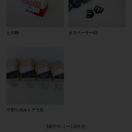
との粉
タスペーサー02
寸切りボルトアラ先
19
件中 1〜19件目