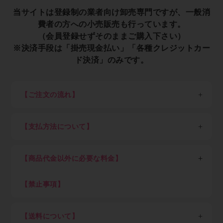
す。文章の一部だけを抜き出して引用する、引用者
当サイトは登録制の業者向け卸売専門ですが、一般消
費者の方への小売販売も行っています。
の注意書きを文章中に挿入する、という形での修
（会員登録せずそのままご購入下さい）
正・追加は可能ですが、その場合には変更した箇所
※決済手段は「掛売現金払い」「各種クレジットカー
を（中略）（引用者注）などの形で明記するようお
ド決済」のみです。
願いします。
【ご注文の流れ】
当ウェブサイトへのリンクは、ホームページへのリ
※一般消費者の方は会員登録せずそのままご購入くださ
ンク、および個別のページへの直リンクともに目的
い。
を問わず許可なく張ることが可能です。 ページの内
【支払方法について】
STEP1：新規会員登録
容や構成の変更に伴い、指定したアンカーが移動し
各種クレジットカード決済、現金掛け払い（末日締め翌
以下、業者の方向け説明です。
月末日払い）が可能です。
たり消滅したりすることがありますのでご了承くだ
業者の方は最初に新規会員登録（無料）を行って下さ
【商品代金以外に必要な料金】
現金掛け払いご希望の方は「Paid利用規約」（売掛金
さい。
い。会員登録頂けると卸価格でご購入出来ます。
決済サービス）に同意のうえ、確認画面にお進みくださ
消費税、送料（税込7,700円以上ご購入で全国送料無
い。Paidサービス提供元の株式会社ラクーンより別途
料、但し東北6県・北海道、沖縄県及び離島を除く）
【禁止事項】
STEP2：ログイン
審査のご案内があります。
当ウェブサイトの個別ページのURLは、ページを公
初回にお客さまご自身でご登録いただいたパスワードと
下記内容に抵触した際はアカウントを停止致します
Paid（後払い）審査通過後、会員ご登録メール通知を
メールアドレスでログインして下さい。
開し続ける限り変更しないのが当ウェブサイトの運
・不正アクセスや不正利用
経てログインが可能となります。審査結果ご案内のメー
【送料について】
ログイン後は商品の卸価格が表示され、商品をご自由に
・ECサイト運営を妨害する行為
営方針です。ただし、まれにやむをえない事情によ