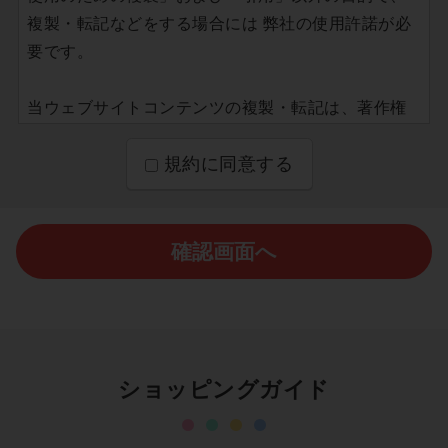
複製・転記などをする場合には 弊社の使用許諾が必
要です。
当ウェブサイトコンテンツの複製・転記は、著作権
法上の「私的使用のための複製」および「引用」と
規約に同意する
認められる範囲にとどまる限り、商用・非商用を問
わず無許可で行うことが可能です。ただし、当ウェ
ブサイトコンテンツの引用を含んだ二次著作物を一
般に公開する場合は、引用した文章等が引用である
確認画面へ
ことを明示した上で、複製したコンテンツを含むペ
ージへの直リンクで引用元を明示することをお願い
します。
ショッピングガイド
当ウェブサイトコンテンツを引用目的で複製・転記
する際には、原則として改編・修正・追加をせずに
原文（もしくは原図）のまま引用していただきま