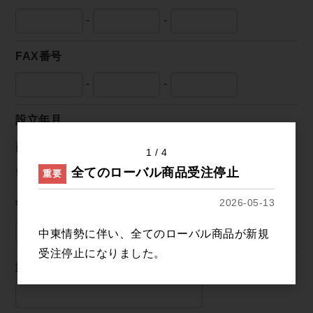
-
-
FAX番号
-
-
設立年月
西暦
年
1
4
全てのローバル商品受注停止
例) 2000年10月
重要
年商
2026-05-13
000円（千円単位）
中東情勢に伴い、全てのローバル商品が新規
受注停止になりました。
業態 / 業種