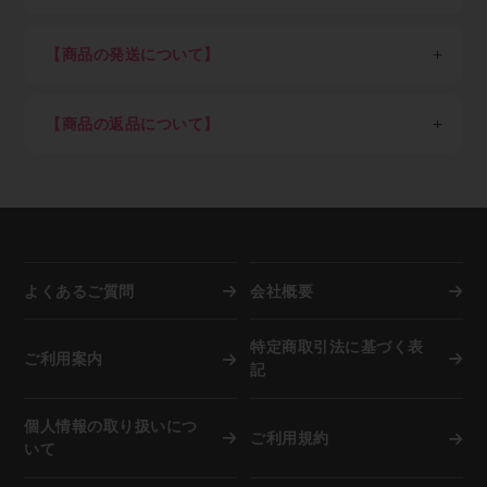
ルが届くまでしばらくお待ち下さい。（申込み後の審査
ご注文いただけます。
・メーカーや運送会社へ対する迷惑行為
※金額は税込、以下同
可否結果は早くて即時～遅くて7営業日を目安としてく
り、理由の説明・事前の警告なしにURLの変更もし
・著作権・肖像権など知的財産権の侵害行為
＜一回のご注文単位＞（以下金額は税込）
ださい）
STEP3：商品を選び、ショッピングカートに入れる
【商品の発送について】
くは公開の中止を行う場合がありますのでご了承く
・転売目的による購入
7,700円以上ご購入：送料弊社負担（但し東北6県・北
クレジットカード決済のみご希望の方はすぐにご利用可
ご希望の商品をカートに入れ、注文数を入力してくださ
海道1,100円）
日本国外への配送は不可。
ださい。
能です。
い。
7,700円未満ご購入：一律1,100円（但し東北6県・北海
商品の在庫がある場合は当社指定日。（土日祝、年末
クレジットカード決済ご希望の方はショッピングカー
ご注文後のキャンセルは出来ませんので、押し間違いが
【商品の返品について】
道2,200円）
年始、夏季休業期など）を除き即日～3営業日以内を
ト内でカード決済ボタンを押下願います。
ないようお気を付け下さい。
※「沖縄県及び一部地域・離島」（各運送会社が指定す
目処に発送
取り寄せ品や調色品の手配後キャンセル等、お客様ご都
Paid（後払い）ご利用の方は下記の流れとなります。
調色を希望される方は備考欄に色番号をご記入下さい。
る運送中継委託が必要な通常配達困難地域）の場合、別
納期指定配送は受け付けていません。
合での返品は固くお断り申し上げます。
※事情により掲載未登録商品が多数あります。取り扱い
途追加送料が発生します
施工現場など指定場所直送は可能です。
お届け商品が初期不良の場合、到着後7営業日以内にご
有無はメールにてお気軽にご相談ください。
在庫切れ、発注商品等で納期に時間を要する場合は事
連絡をいただければ返品交換を承ります。
前にご連絡致します。
お届けした商品が破損していた場合は商品受け取り時に
STEP4：注文完了
資源活用のため廃箱を利用し出荷しています。外箱と
担当ドライバーへその旨、お申し出下さい。
弊社でご注文内容を確認後、納期回答をメールでご案内
中身が違うことがありますが商品に問題はございませ
よくあるご質問
会社概要
します。（商品によっては納期が一週間以上かかる場合
ん。
もあります）
弊社に在庫がない際は自動的にメーカーへ発注を行いま
特定商取引法に基づく表
複数注文の際は商品が揃い次第、弊社物流センターより
ご利用案内
すので、お客様都合での「注文後のキャンセル」は固く
記
お客さまご指定場所へ発送します。
お断り申し上げます。
その際、お客さま宛に送信する「発送完了メール」本文
但し納品までに相応の時間を要す場合、または諸事情に
中に、運送会社の送り状番号を記載します。
個人情報の取り扱いにつ
より再入荷困難な場合は、別途ご確認のメールを差し上
ご利用規約
この送り状番号をインターネットで照会すると、現在、
いて
げます。
その荷物がどこを移動しているかが分かるので安心で
※店頭でも併売していますので在庫は非常に流動的で