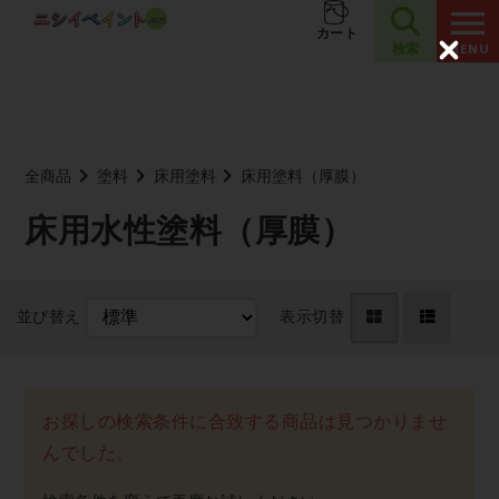
夏季休業のお知らせ
お知らせ
カート
検索
C
l
o
s
e
全商品
塗料
床用塗料
床用塗料（厚膜）
床用水性塗料（厚膜）
並び替え
表示切替
お探しの検索条件に合致する商品は見つかりませ
んでした。