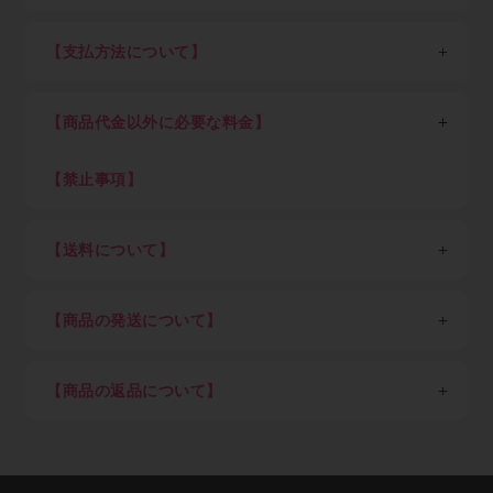
※一般消費者の方は会員登録せずそのままご購入くださ
い。
【支払方法について】
STEP1：新規会員登録
各種クレジットカード決済、現金掛け払い（末日締め翌
以下、業者の方向け説明です。
月末日払い）が可能です。
業者の方は最初に新規会員登録（無料）を行って下さ
【商品代金以外に必要な料金】
現金掛け払いご希望の方は「Paid利用規約」（売掛金
い。会員登録頂けると卸価格でご購入出来ます。
決済サービス）に同意のうえ、確認画面にお進みくださ
消費税、送料（税込7,700円以上ご購入で全国送料無
い。Paidサービス提供元の株式会社ラクーンより別途
料、但し東北6県・北海道、沖縄県及び離島を除く）
【禁止事項】
STEP2：ログイン
審査のご案内があります。
初回にお客さまご自身でご登録いただいたパスワードと
下記内容に抵触した際はアカウントを停止致します
Paid（後払い）審査通過後、会員ご登録メール通知を
メールアドレスでログインして下さい。
・不正アクセスや不正利用
経てログインが可能となります。審査結果ご案内のメー
【送料について】
ログイン後は商品の卸価格が表示され、商品をご自由に
・ECサイト運営を妨害する行為
ルが届くまでしばらくお待ち下さい。（申込み後の審査
ご注文いただけます。
・メーカーや運送会社へ対する迷惑行為
※金額は税込、以下同
可否結果は早くて即時～遅くて7営業日を目安としてく
・著作権・肖像権など知的財産権の侵害行為
＜一回のご注文単位＞（以下金額は税込）
ださい）
STEP3：商品を選び、ショッピングカートに入れる
【商品の発送について】
・転売目的による購入
7,700円以上ご購入：送料弊社負担（但し東北6県・北
クレジットカード決済のみご希望の方はすぐにご利用可
ご希望の商品をカートに入れ、注文数を入力してくださ
海道1,100円）
日本国外への配送は不可。
能です。
い。
7,700円未満ご購入：一律1,100円（但し東北6県・北海
商品の在庫がある場合は当社指定日。（土日祝、年末
クレジットカード決済ご希望の方はショッピングカー
ご注文後のキャンセルは出来ませんので、押し間違いが
【商品の返品について】
道2,200円）
年始、夏季休業期など）を除き即日～3営業日以内を
ト内でカード決済ボタンを押下願います。
ないようお気を付け下さい。
※「沖縄県及び一部地域・離島」（各運送会社が指定す
目処に発送
取り寄せ品や調色品の手配後キャンセル等、お客様ご都
Paid（後払い）ご利用の方は下記の流れとなります。
調色を希望される方は備考欄に色番号をご記入下さい。
る運送中継委託が必要な通常配達困難地域）の場合、別
納期指定配送は受け付けていません。
合での返品は固くお断り申し上げます。
※事情により掲載未登録商品が多数あります。取り扱い
途追加送料が発生します
施工現場など指定場所直送は可能です。
お届け商品が初期不良の場合、到着後7営業日以内にご
有無はメールにてお気軽にご相談ください。
在庫切れ、発注商品等で納期に時間を要する場合は事
連絡をいただければ返品交換を承ります。