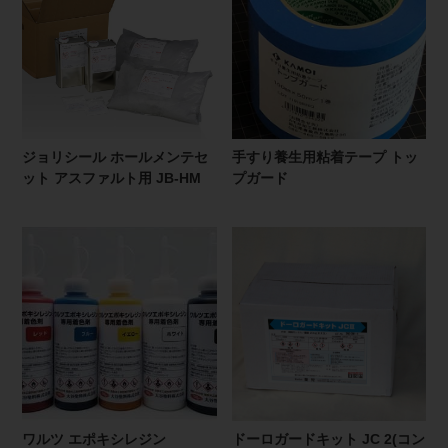
ジョリシール ホールメンテセ
手すり養生用粘着テープ トッ
ット アスファルト用 JB-HM
プガード
ワルツ エポキシレジン
ドーロガードキット JC 2(コン