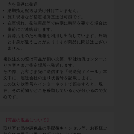
内を目処に発送
納期指定配送は受け付けていません。
施工現場など指定場所直送は可能です。
在庫切れ、発注商品等で納期に時間を要する場合は
事前にご連絡致します。
資源活用のため廃箱を利用し出荷しています。外箱
と中身が違うことがありますが商品に問題はござい
ません。
複数注文の際は商品が揃い次第、弊社物流センターよ
りお客さまご指定場所へ発送します。
その際、お客さま宛に送信する「発送完了メール」本
文中に、運送会社の送り状番号を記載します。
この送り状番号をインターネットで照会すると、現
在、その荷物がどこを移動しているかが分かるので安
心です。
【商品の返品について】
取り寄せ品や調色品の手配後キャンセル等、お客様ご