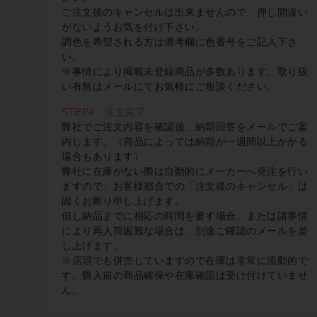
ご注文後のキャンセルは出来ませんので、押し間違い
がないようお気を付け下さい。
調色を希望される方は備考欄に色番号をご記入下さ
い。
※事情により掲載未登録商品が多数あります。取り扱
い有無はメールにてお気軽にご相談ください。
STEP4：注文完了
弊社でご注文内容を確認後、納期回答をメールでご案
内します。（商品によっては納期が一週間以上かかる
場合もあります）
弊社に在庫がない際は自動的にメーカーへ発注を行い
ますので、お客様都合での「注文後のキャンセル」は
固くお断り申し上げます。
但し納品までに相応の時間を要す場合、または諸事情
により再入荷困難な場合は、別途ご確認のメールを差
し上げます。
※店頭でも併売していますので在庫は非常に流動的で
す。購入前の商品確保や在庫確認は受け付けていませ
ん。