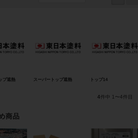
ップ遮熱
スーパートップ遮熱
トップ14
4
件中 1〜4件目
め商品