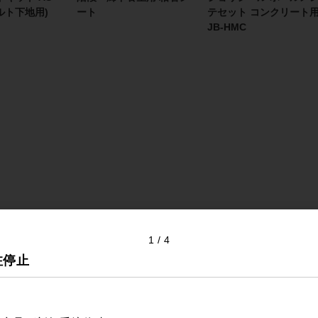
ルト下地用)
ート
テセット コンクリート
JB-HMC
1
4
注停止