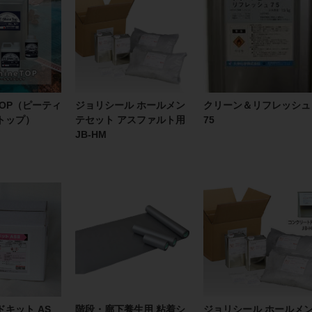
e TOP（ピーティ
ジョリシール ホールメン
クリーン＆リフレッシュ
トップ）
テセット アスファルト用
75
JB-HM
キット AS
階段・廊下養生用 粘着シ
ジョリシール ホールメ