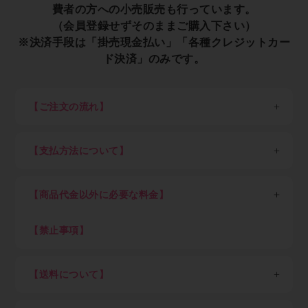
費者の方への小売販売も行っています。
（会員登録せずそのままご購入下さい）
※決済手段は「掛売現金払い」「各種クレジットカー
ド決済」のみです。
【ご注文の流れ】
※一般消費者の方は会員登録せずそのままご購入くださ
い。
【支払方法について】
STEP1：新規会員登録
各種クレジットカード決済、現金掛け払い（末日締め翌
以下、業者の方向け説明です。
月末日払い）が可能です。
業者の方は最初に新規会員登録（無料）を行って下さ
【商品代金以外に必要な料金】
現金掛け払いご希望の方は「Paid利用規約」（売掛金
い。会員登録頂けると卸価格でご購入出来ます。
決済サービス）に同意のうえ、確認画面にお進みくださ
消費税、送料（税込7,700円以上ご購入で全国送料無
い。Paidサービス提供元の株式会社ラクーンより別途
料、但し東北6県・北海道、沖縄県及び離島を除く）
【禁止事項】
STEP2：ログイン
審査のご案内があります。
初回にお客さまご自身でご登録いただいたパスワードと
下記内容に抵触した際はアカウントを停止致します
Paid（後払い）審査通過後、会員ご登録メール通知を
メールアドレスでログインして下さい。
・不正アクセスや不正利用
経てログインが可能となります。審査結果ご案内のメー
【送料について】
ログイン後は商品の卸価格が表示され、商品をご自由に
・ECサイト運営を妨害する行為
ルが届くまでしばらくお待ち下さい。（申込み後の審査
ご注文いただけます。
・メーカーや運送会社へ対する迷惑行為
※金額は税込、以下同
可否結果は早くて即時～遅くて7営業日を目安としてく
・著作権・肖像権など知的財産権の侵害行為
＜一回のご注文単位＞（以下金額は税込）