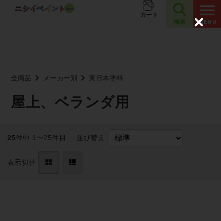
夏季休業のお知らせ
お知らせ
カート
検索
C
l
o
s
e
全商品
メーカー別
東日本塗料
屋上、ベランダ用
25
件中 1〜25件目
並び替え
表示切替