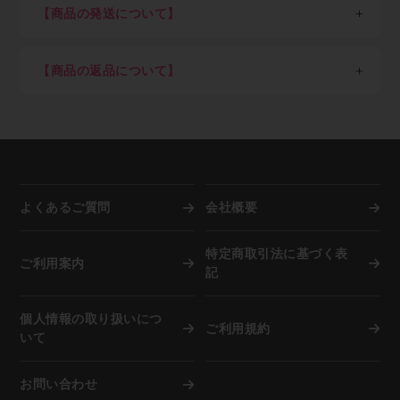
ださい）
STEP3：商品を選び、ショッピングカートに入れる
【商品の発送について】
・転売目的による購入
7,700円以上ご購入：送料弊社負担（但し東北6県・北
クレジットカード決済のみご希望の方はすぐにご利用可
ご希望の商品をカートに入れ、注文数を入力してくださ
海道1,100円）
日本国外への配送は不可。
能です。
い。
7,700円未満ご購入：一律1,100円（但し東北6県・北海
商品の在庫がある場合は当社指定日。（土日祝、年末
クレジットカード決済ご希望の方はショッピングカー
ご注文後のキャンセルは出来ませんので、押し間違いが
【商品の返品について】
道2,200円）
年始、夏季休業期など）を除き即日～3営業日以内を
ト内でカード決済ボタンを押下願います。
ないようお気を付け下さい。
※「沖縄県及び一部地域・離島」（各運送会社が指定す
目処に発送
取り寄せ品や調色品の手配後キャンセル等、お客様ご都
Paid（後払い）ご利用の方は下記の流れとなります。
調色を希望される方は備考欄に色番号をご記入下さい。
る運送中継委託が必要な通常配達困難地域）の場合、別
納期指定配送は受け付けていません。
合での返品は固くお断り申し上げます。
※事情により掲載未登録商品が多数あります。取り扱い
途追加送料が発生します
施工現場など指定場所直送は可能です。
お届け商品が初期不良の場合、到着後7営業日以内にご
有無はメールにてお気軽にご相談ください。
在庫切れ、発注商品等で納期に時間を要する場合は事
連絡をいただければ返品交換を承ります。
前にご連絡致します。
お届けした商品が破損していた場合は商品受け取り時に
STEP4：注文完了
資源活用のため廃箱を利用し出荷しています。外箱と
担当ドライバーへその旨、お申し出下さい。
弊社でご注文内容を確認後、納期回答をメールでご案内
中身が違うことがありますが商品に問題はございませ
よくあるご質問
会社概要
します。（商品によっては納期が一週間以上かかる場合
ん。
もあります）
弊社に在庫がない際は自動的にメーカーへ発注を行いま
特定商取引法に基づく表
複数注文の際は商品が揃い次第、弊社物流センターより
ご利用案内
すので、お客様都合での「注文後のキャンセル」は固く
記
お客さまご指定場所へ発送します。
お断り申し上げます。
その際、お客さま宛に送信する「発送完了メール」本文
但し納品までに相応の時間を要す場合、または諸事情に
中に、運送会社の送り状番号を記載します。
個人情報の取り扱いにつ
より再入荷困難な場合は、別途ご確認のメールを差し上
ご利用規約
この送り状番号をインターネットで照会すると、現在、
いて
げます。
その荷物がどこを移動しているかが分かるので安心で
※店頭でも併売していますので在庫は非常に流動的で
す。
す。購入前の商品確保や在庫確認は受け付けていませ
お問い合わせ
ん。