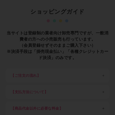
ショッピングガイド
当サイトは登録制の業者向け卸売専門ですが、一般消
費者の方への小売販売も行っています。
（会員登録せずそのままご購入下さい）
※決済手段は「掛売現金払い」「各種クレジットカー
ド決済」のみです。
【ご注文の流れ】
※一般消費者の方は会員登録せずそのままご購入くださ
い。
【支払方法について】
STEP1：新規会員登録
各種クレジットカード決済、現金掛け払い（末日締め翌
以下、業者の方向け説明です。
月末日払い）が可能です。
業者の方は最初に新規会員登録（無料）を行って下さ
【商品代金以外に必要な料金】
現金掛け払いご希望の方は「Paid利用規約」（売掛金
い。会員登録頂けると卸価格でご購入出来ます。
決済サービス）に同意のうえ、確認画面にお進みくださ