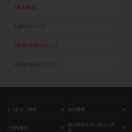
消費税、送料（税込7,700円以上ご購入で全国送料無
い。Paidサービス提供元の株式会社ラクーンより別途
料、但し東北6県・北海道、沖縄県及び離島を除く）
【禁止事項】
STEP2：ログイン
審査のご案内があります。
初回にお客さまご自身でご登録いただいたパスワードと
下記内容に抵触した際はアカウントを停止致します
Paid（後払い）審査通過後、会員ご登録メール通知を
メールアドレスでログインして下さい。
・不正アクセスや不正利用
経てログインが可能となります。審査結果ご案内のメー
【送料について】
ログイン後は商品の卸価格が表示され、商品をご自由に
・ECサイト運営を妨害する行為
ルが届くまでしばらくお待ち下さい。（申込み後の審査
ご注文いただけます。
・メーカーや運送会社へ対する迷惑行為
※金額は税込、以下同
可否結果は早くて即時～遅くて7営業日を目安としてく
・著作権・肖像権など知的財産権の侵害行為
＜一回のご注文単位＞（以下金額は税込）
ださい）
STEP3：商品を選び、ショッピングカートに入れる
【商品の発送について】
・転売目的による購入
7,700円以上ご購入：送料弊社負担（但し東北6県・北
クレジットカード決済のみご希望の方はすぐにご利用可
ご希望の商品をカートに入れ、注文数を入力してくださ
海道1,100円）
日本国外への配送は不可。
能です。
い。
7,700円未満ご購入：一律1,100円（但し東北6県・北海
商品の在庫がある場合は当社指定日。（土日祝、年末
クレジットカード決済ご希望の方はショッピングカー
ご注文後のキャンセルは出来ませんので、押し間違いが
【商品の返品について】
道2,200円）
年始、夏季休業期など）を除き即日～3営業日以内を
ト内でカード決済ボタンを押下願います。
ないようお気を付け下さい。
※「沖縄県及び一部地域・離島」（各運送会社が指定す
目処に発送
取り寄せ品や調色品の手配後キャンセル等、お客様ご都
Paid（後払い）ご利用の方は下記の流れとなります。
調色を希望される方は備考欄に色番号をご記入下さい。
る運送中継委託が必要な通常配達困難地域）の場合、別
納期指定配送は受け付けていません。
合での返品は固くお断り申し上げます。
※事情により掲載未登録商品が多数あります。取り扱い
途追加送料が発生します
施工現場など指定場所直送は可能です。
お届け商品が初期不良の場合、到着後7営業日以内にご
有無はメールにてお気軽にご相談ください。
在庫切れ、発注商品等で納期に時間を要する場合は事
連絡をいただければ返品交換を承ります。
前にご連絡致します。
お届けした商品が破損していた場合は商品受け取り時に
STEP4：注文完了
資源活用のため廃箱を利用し出荷しています。外箱と
担当ドライバーへその旨、お申し出下さい。
弊社でご注文内容を確認後、納期回答をメールでご案内
中身が違うことがありますが商品に問題はございませ
よくあるご質問
会社概要
します。（商品によっては納期が一週間以上かかる場合
ん。
もあります）
弊社に在庫がない際は自動的にメーカーへ発注を行いま
特定商取引法に基づく表
複数注文の際は商品が揃い次第、弊社物流センターより
ご利用案内
すので、お客様都合での「注文後のキャンセル」は固く
記
お客さまご指定場所へ発送します。