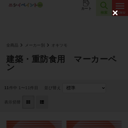
夏季休業のお知らせ
お知らせ
カート
検索
C
l
o
s
e
全商品
メーカー別
オキツモ
建築・重防食用 マーカーペ
ン
11
件中 1〜11件目
並び替え
表示切替