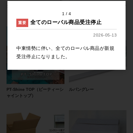
クリーン＆リフレッシュ75
ドーロガードキット JC 2(コン
クリート下地用)
1
4
全てのローバル商品受注停止
重要
2026-05-13
中東情勢に伴い、全てのローバル商品が新規
受注停止になりました。
PT-Shine TOP（ピーティーシ
ルパングレー
ャイントップ）