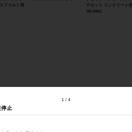
アスファルト用
テセット コンクリート
JB-HMC
1
4
注停止