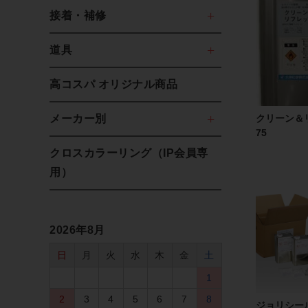
接着・補修
道具
高コスパ オリジナル商品
メーカー別
クリーン＆
75
クロスカラーリング（IP会員専
用）
2026年8月
日
月
火
水
木
金
土
1
2
3
4
5
6
7
8
ジョリシー