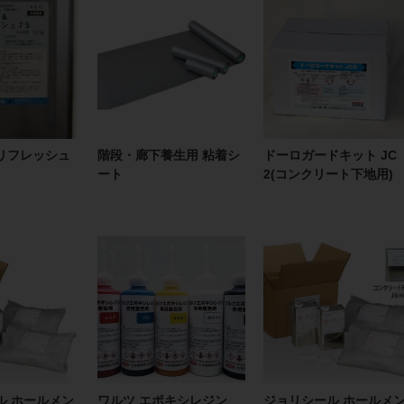
リフレッシュ
階段・廊下養生用 粘着シ
ドーロガードキット JC
ート
2(コンクリート下地用)
ル ホールメン
ワルツ エポキシレジン
ジョリシール ホールメ