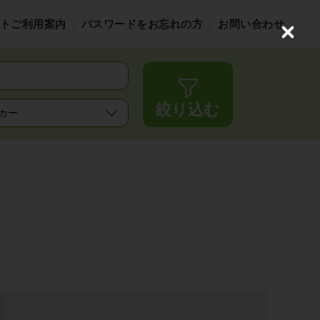
ト
ご利用案内
パスワードをお忘れの方
お問い合わせ
C
l
o
s
e
絞り込む