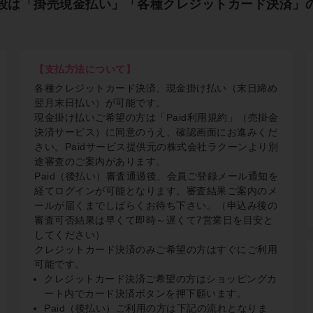
段は「掛売現金払い」「各種クレジットカード決済」
【支払方法について】
各種クレジットカード決済、現金掛け払い（末日締め
翌月末日払い）が可能です。
現金掛け払いご希望の方は「Paid利用規約」（売掛金
決済サービス）に同意のうえ、確認画面にお進みくだ
さい。Paidサービス提供元の株式会社ラクーンより別
途審査のご案内があります。
Paid（後払い）審査通過後、会員ご登録メール通知を
経てログインが可能となります。審査結果ご案内のメ
ールが届くまでしばらくお待ち下さい。（申込み後の
審査可否結果は早くて即時～遅くて7営業日を目安と
してください）
クレジットカード決済のみご希望の方はすぐにご利用
可能です。
クレジットカード決済ご希望の方はショッピングカ
ート内でカード決済ボタンを押下願います。
Paid（後払い）ご利用の方は下記の流れとなりま