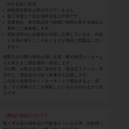
内を目処に発送
納期指定配送は受け付けていません。
施工現場など指定場所直送は可能です。
在庫切れ、発注商品等で納期に時間を要する場合は
事前にご連絡致します。
資源活用のため廃箱を利用し出荷しています。外箱
と中身が違うことがありますが商品に問題はござい
ません。
複数注文の際は商品が揃い次第、弊社物流センターよ
りお客さまご指定場所へ発送します。
その際、お客さま宛に送信する「発送完了メール」本
文中に、運送会社の送り状番号を記載します。
この送り状番号をインターネットで照会すると、現
在、その荷物がどこを移動しているかが分かるので安
心です。
【商品の返品について】
取り寄せ品や調色品の手配後キャンセル等、お客様ご