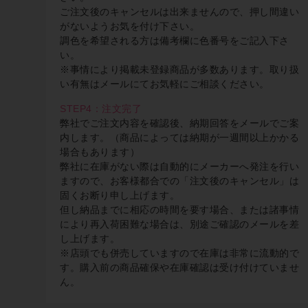
ご注文後のキャンセルは出来ませんので、押し間違い
がないようお気を付け下さい。
調色を希望される方は備考欄に色番号をご記入下さ
い。
※事情により掲載未登録商品が多数あります。取り扱
い有無はメールにてお気軽にご相談ください。
STEP4：注文完了
弊社でご注文内容を確認後、納期回答をメールでご案
内します。（商品によっては納期が一週間以上かかる
場合もあります）
弊社に在庫がない際は自動的にメーカーへ発注を行い
ますので、お客様都合での「注文後のキャンセル」は
固くお断り申し上げます。
但し納品までに相応の時間を要す場合、または諸事情
により再入荷困難な場合は、別途ご確認のメールを差
し上げます。
※店頭でも併売していますので在庫は非常に流動的で
す。購入前の商品確保や在庫確認は受け付けていませ
ん。