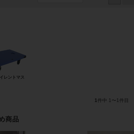
サイレントマス
1
件中 1〜1件目
め商品