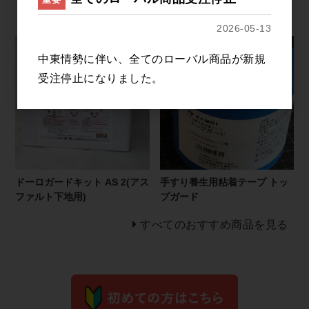
ット アスファルト用 JB-HM
2026-05-13
中東情勢に伴い、全てのローバル商品が新規
受注停止になりました。
ドーロガードキット AS 2(アス
手すり養生用粘着テープ トッ
ファルト下地用)
プガード
すべてのおすすめ商品を見る