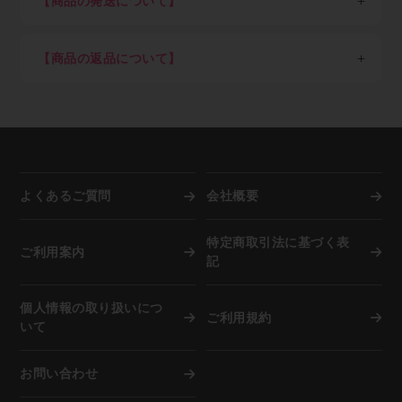
【商品の発送について】
・転売目的による購入
7,700円以上ご購入：送料弊社負担（但し東北6県・北
クレジットカード決済のみご希望の方はすぐにご利用可
ご希望の商品をカートに入れ、注文数を入力してくださ
海道1,100円）
日本国外への配送は不可。
能です。
い。
7,700円未満ご購入：一律1,100円（但し東北6県・北海
商品の在庫がある場合は当社指定日。（土日祝、年末
クレジットカード決済ご希望の方はショッピングカー
ご注文後のキャンセルは出来ませんので、押し間違いが
【商品の返品について】
道2,200円）
年始、夏季休業期など）を除き即日～3営業日以内を
ト内でカード決済ボタンを押下願います。
ないようお気を付け下さい。
※「沖縄県及び一部地域・離島」（各運送会社が指定す
目処に発送
取り寄せ品や調色品の手配後キャンセル等、お客様ご都
Paid（後払い）ご利用の方は下記の流れとなります。
調色を希望される方は備考欄に色番号をご記入下さい。
る運送中継委託が必要な通常配達困難地域）の場合、別
納期指定配送は受け付けていません。
合での返品は固くお断り申し上げます。
※事情により掲載未登録商品が多数あります。取り扱い
途追加送料が発生します
施工現場など指定場所直送は可能です。
お届け商品が初期不良の場合、到着後7営業日以内にご
有無はメールにてお気軽にご相談ください。
在庫切れ、発注商品等で納期に時間を要する場合は事
連絡をいただければ返品交換を承ります。
前にご連絡致します。
お届けした商品が破損していた場合は商品受け取り時に
STEP4：注文完了
資源活用のため廃箱を利用し出荷しています。外箱と
担当ドライバーへその旨、お申し出下さい。
弊社でご注文内容を確認後、納期回答をメールでご案内
中身が違うことがありますが商品に問題はございませ
よくあるご質問
会社概要
します。（商品によっては納期が一週間以上かかる場合
ん。
もあります）
弊社に在庫がない際は自動的にメーカーへ発注を行いま
特定商取引法に基づく表
複数注文の際は商品が揃い次第、弊社物流センターより
ご利用案内
すので、お客様都合での「注文後のキャンセル」は固く
記
お客さまご指定場所へ発送します。
お断り申し上げます。
その際、お客さま宛に送信する「発送完了メール」本文
但し納品までに相応の時間を要す場合、または諸事情に
中に、運送会社の送り状番号を記載します。
個人情報の取り扱いにつ
より再入荷困難な場合は、別途ご確認のメールを差し上
ご利用規約
この送り状番号をインターネットで照会すると、現在、
いて
げます。
その荷物がどこを移動しているかが分かるので安心で
※店頭でも併売していますので在庫は非常に流動的で
す。
す。購入前の商品確保や在庫確認は受け付けていませ
お問い合わせ
ん。