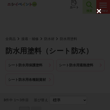
夏季休業のお知らせ
お知らせ
カート
検索
C
l
o
s
e
全商品
接着・補修
防水材
防水用塗料
防水用塗料（シート防水）
シート防水用保護塗料
シート防水用遮熱塗料
シート防水用各種副資材
3
件中 1〜3件目
並び替え