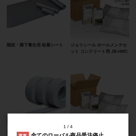
階段・廊下養生用 粘着シート
ジョリシール ホールメンテセ
ット コンクリート用 JB-HMC
1
4
ルパングレー
ジョリシール ホールメンテセ
全てのローバル商品受注停止
重要