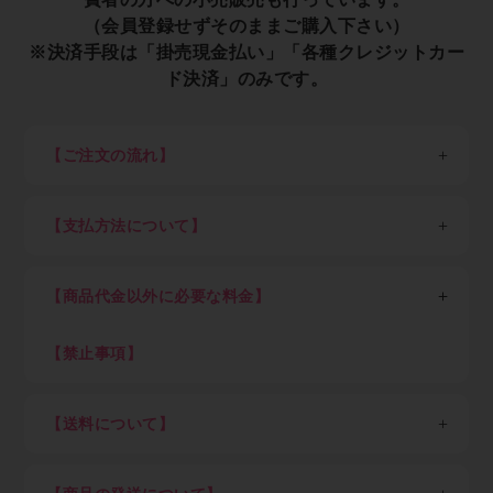
（会員登録せずそのままご購入下さい）
※決済手段は「掛売現金払い」「各種クレジットカー
ド決済」のみです。
【ご注文の流れ】
※一般消費者の方は会員登録せずそのままご購入くださ
い。
【支払方法について】
STEP1：新規会員登録
各種クレジットカード決済、現金掛け払い（末日締め翌
以下、業者の方向け説明です。
月末日払い）が可能です。
業者の方は最初に新規会員登録（無料）を行って下さ
【商品代金以外に必要な料金】
現金掛け払いご希望の方は「Paid利用規約」（売掛金
い。会員登録頂けると卸価格でご購入出来ます。
決済サービス）に同意のうえ、確認画面にお進みくださ
消費税、送料（税込7,700円以上ご購入で全国送料無
い。Paidサービス提供元の株式会社ラクーンより別途
料、但し東北6県・北海道、沖縄県及び離島を除く）
【禁止事項】
STEP2：ログイン
審査のご案内があります。
初回にお客さまご自身でご登録いただいたパスワードと
下記内容に抵触した際はアカウントを停止致します
Paid（後払い）審査通過後、会員ご登録メール通知を
メールアドレスでログインして下さい。
・不正アクセスや不正利用
経てログインが可能となります。審査結果ご案内のメー
【送料について】
ログイン後は商品の卸価格が表示され、商品をご自由に
・ECサイト運営を妨害する行為
ルが届くまでしばらくお待ち下さい。（申込み後の審査
ご注文いただけます。
・メーカーや運送会社へ対する迷惑行為
※金額は税込、以下同
可否結果は早くて即時～遅くて7営業日を目安としてく
・著作権・肖像権など知的財産権の侵害行為
＜一回のご注文単位＞（以下金額は税込）
ださい）
STEP3：商品を選び、ショッピングカートに入れる