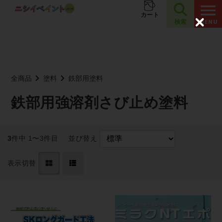
夏季休業のお知らせ
お知らせ
カート
検索
C
l
o
s
e
全商品
塗料
鉄部用塗料
鉄部用強溶剤さび止め塗料
3
件中 1〜3件目
並び替え
表示切替