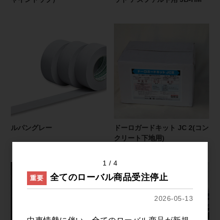
ルパングレー
ドーロガードキット JC 2(コン
クリート下地用)
1
4
全てのローバル商品受注停止
重要
2026-05-13