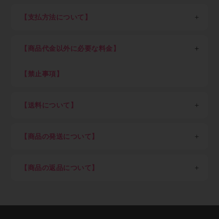
い。
【支払方法について】
STEP1：新規会員登録
各種クレジットカード決済、現金掛け払い（末日締め翌
以下、業者の方向け説明です。
月末日払い）が可能です。
業者の方は最初に新規会員登録（無料）を行って下さ
【商品代金以外に必要な料金】
現金掛け払いご希望の方は「Paid利用規約」（売掛金
い。会員登録頂けると卸価格でご購入出来ます。
決済サービス）に同意のうえ、確認画面にお進みくださ
消費税、送料（税込7,700円以上ご購入で全国送料無
い。Paidサービス提供元の株式会社ラクーンより別途
料、但し東北6県・北海道、沖縄県及び離島を除く）
【禁止事項】
STEP2：ログイン
審査のご案内があります。
初回にお客さまご自身でご登録いただいたパスワードと
下記内容に抵触した際はアカウントを停止致します
Paid（後払い）審査通過後、会員ご登録メール通知を
メールアドレスでログインして下さい。
・不正アクセスや不正利用
経てログインが可能となります。審査結果ご案内のメー
【送料について】
ログイン後は商品の卸価格が表示され、商品をご自由に
・ECサイト運営を妨害する行為
ルが届くまでしばらくお待ち下さい。（申込み後の審査
ご注文いただけます。
・メーカーや運送会社へ対する迷惑行為
※金額は税込、以下同
可否結果は早くて即時～遅くて7営業日を目安としてく
・著作権・肖像権など知的財産権の侵害行為
＜一回のご注文単位＞（以下金額は税込）
ださい）
STEP3：商品を選び、ショッピングカートに入れる
【商品の発送について】
・転売目的による購入
7,700円以上ご購入：送料弊社負担（但し東北6県・北
クレジットカード決済のみご希望の方はすぐにご利用可
ご希望の商品をカートに入れ、注文数を入力してくださ
海道1,100円）
日本国外への配送は不可。
能です。
い。
7,700円未満ご購入：一律1,100円（但し東北6県・北海
商品の在庫がある場合は当社指定日。（土日祝、年末
クレジットカード決済ご希望の方はショッピングカー
ご注文後のキャンセルは出来ませんので、押し間違いが
【商品の返品について】
道2,200円）
年始、夏季休業期など）を除き即日～3営業日以内を
ト内でカード決済ボタンを押下願います。
ないようお気を付け下さい。
※「沖縄県及び一部地域・離島」（各運送会社が指定す
目処に発送
取り寄せ品や調色品の手配後キャンセル等、お客様ご都
Paid（後払い）ご利用の方は下記の流れとなります。
調色を希望される方は備考欄に色番号をご記入下さい。
る運送中継委託が必要な通常配達困難地域）の場合、別
納期指定配送は受け付けていません。
合での返品は固くお断り申し上げます。
※事情により掲載未登録商品が多数あります。取り扱い
途追加送料が発生します
施工現場など指定場所直送は可能です。
お届け商品が初期不良の場合、到着後7営業日以内にご
有無はメールにてお気軽にご相談ください。
在庫切れ、発注商品等で納期に時間を要する場合は事
連絡をいただければ返品交換を承ります。